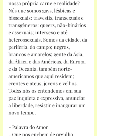
nossa própria carne e realidade? 
Nós que somos gays, lésbicas e 
bissexuais; travestis, transexuais e 
transgêneros; queers, não-binários 
e assexuais; intersexo e até 
heterossexuais. Somos da cidade, da 
periferia, do campo; negros, 
brancos e amarelos; gente da Ásia, 
da África e das Américas, da Europa 
e da Oceania, também norte-
americanos que aqui residem; 
crentes e ateus, jovens e velhos. 
Todxs nós os entendemos em sua 
paz inquieta e expressiva, anunciar 
a liberdade, resistir e inaugurar um 
novo tempo.
- Palavra do Amor
- Que nos enchem de orgulho. 