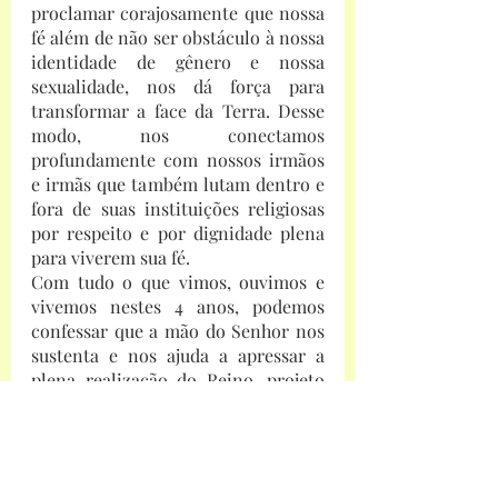
proclamar corajosamente que nossa 
fé além de não ser obstáculo à nossa 
identidade de gênero e nossa 
sexualidade, nos dá força para 
transformar a face da Terra. Desse 
modo, nos conectamos 
profundamente com nossos irmãos 
e irmãs que também lutam dentro e 
fora de suas instituições religiosas 
por respeito e por dignidade plena 
para viverem sua fé.
Com tudo o que vimos, ouvimos e 
vivemos nestes 4 anos, podemos 
confessar que a mão do Senhor nos 
sustenta e nos ajuda a apressar a 
plena realização do Reino, projeto 
do Pai, onde nenhum de seus filhos, 
filhas e filhes LGBTs padecerão de 
violência e dor por serem quem são.